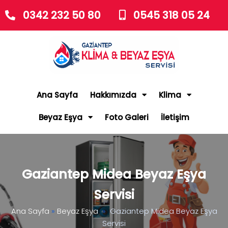
0342 232 50 80
0545 318 05 24
Ana Sayfa
Hakkımızda
Klima
Beyaz Eşya
Foto Galeri
İletişim
Gaziantep Midea Beyaz Eşya
Servisi
Ana Sayfa
»
Beyaz Eşya
»
Gaziantep Midea Beyaz Eşya
Servisi