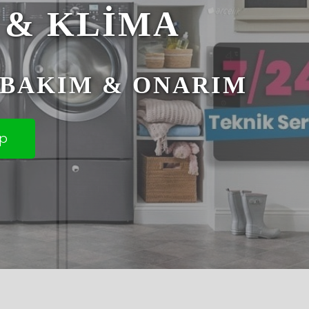
 & KLİMA
- BAKIM & ONARIM
p