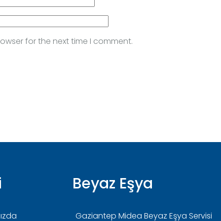
rowser for the next time I comment.
i
Beyaz Eşya
ızda
Gaziantep Midea Beyaz Eşya Servisi