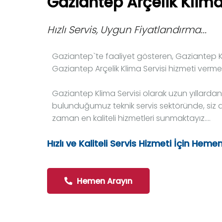
Gaziantep Arçelik Klima
Hızlı Servis, Uygun Fiyatlandırma...
Gaziantep`te faaliyet gösteren, Gaziantep Kl
Gaziantep Arçelik Klima Servisi hizmeti verme
Gaziantep Klima Servisi olarak uzun yıllardan 
bulunduğumuz teknik servis sektöründe, siz d
zaman en kaliteli hizmetleri sunmaktayız....
Hızlı ve Kaliteli Servis Hizmeti İçin Heme
Hemen Arayın