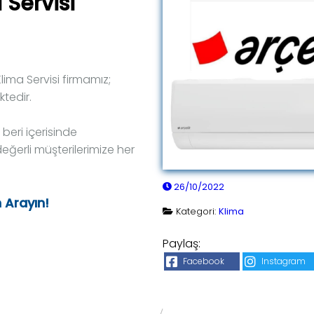
 Servisi
ima Servisi firmamız;
ktedir.
beri içerisinde
eğerli müşterilerimize her
26/10/2022
n Arayın!
Kategori:
Klima
Paylaş:
Facebook
Instagram