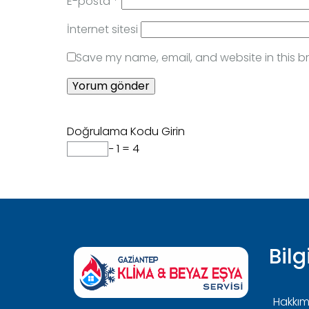
E-posta
*
İnternet sitesi
Save my name, email, and website in this b
Doğrulama Kodu Girin
− 1 = 4
Bilg
Hakkım